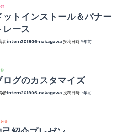
分類
ドットインストール＆バナー
トレース
稿者:
intern201806-nakagawa
投稿日時:
8年
前
分類
ブログのカスタマイズ
稿者:
intern201806-nakagawa
投稿日時:
8年
前
己紹介
自己紹介プレゼン