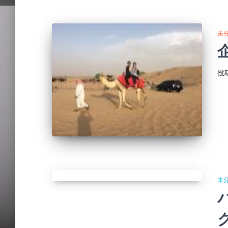
未
投
未