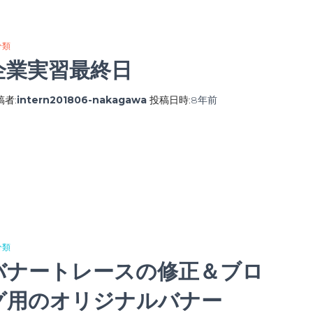
分類
企業実習最終日
稿者:
intern201806-nakagawa
投稿日時:
8年
前
分類
バナートレースの修正＆ブロ
グ用のオリジナルバナー