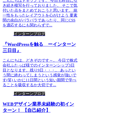
こんにちはドキゾノです。 今日も昨日に引
き続き模写を行っておりました。 そこで気
付いた点をまとめておこうと思います。 統
一性をもったレイアウトを心がけよう 要素
間の余白がバラバラであったり、同じCSS
を適応するにも関わらずで...
インターンブログ
『WordPressを触る ーインターン
三日目』
こんにちは、どきぞのです～。 今日で株式
会社ふたっぱ様でのインターンシップ3日
目となります。残り9日・・・。 あっとい
う間に終わってしまうという感覚が強いで
す(笑) いかに11日間という短い期間で学べ
ることを吸収するか大切です...
インターンブログ
WEBデザイン業界未経験の初イン
ターン！ 【自己紹介】