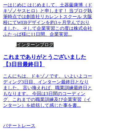
ーはじめに はじめまして、土器薗康博（ド
キゾノヤスヒロ）と申します！ 当ブログ執
筆時点では創造社リカレントスクール 大阪
校にてWEBデザインを約3ヶ月学んでおり
ました。 そして企業実習この度は株式会社
ふたっぱ様に11日間、企業実習...
インターンブログ
これまでありがとうございました
【3日目最終日】
こんにちは、ドキゾノです。 いよいよコー
ディング3日目、インターン最終日となり
ました。 言い換えれば、職業訓練最終日と
もなります。 今回は3日間のコーディン
グ、これまでの職業訓練及び企業実習（イ
ンターン）を総括して感じた事を書...
バナートレース