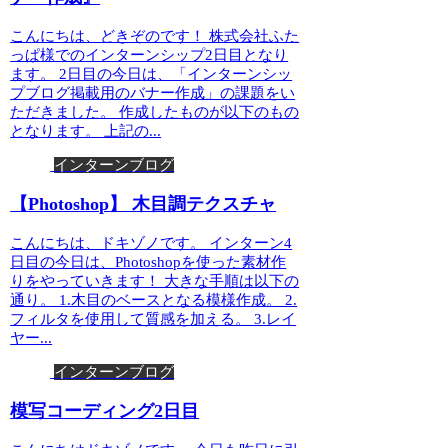
こんにちは、どきぞのです！ 株式会社ふた
っぱ様でのインターンシップ2日目となり
ます。 2日目の今日は、「インターンシッ
プブログ掲載用のバナー作成」の課題をい
ただきました。 作成したものが以下のもの
となります。 上記の...
インターンブログ
【Photoshop】 木目調テクスチャ
こんにちは、ドキゾノです。 インターン4
日目の今日は、Photoshopを使った素材作
りをやっていきます！ 大きな手順は以下の
通り。 1.木目のベースとなる模様作成。 2.
フィルタを使用して質感を加える。 3.レイ
ヤー...
インターンブログ
模写コーディング2日目