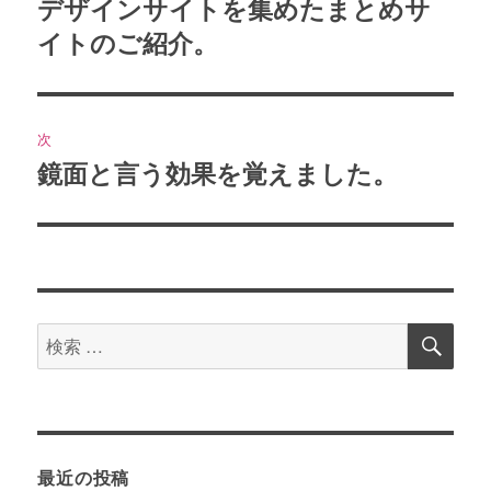
稿
デザインサイトを集めたまとめサ
過
イトのご紹介。
去
ナ
の
ビ
投
稿:
ゲ
次
鏡面と言う効果を覚えました。
次
ー
の
シ
投
稿:
ョ
ン
検
検
索
索
対
象:
最近の投稿