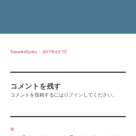
投
SasaokaSyoko
投
2017年4月7日
稿
稿
者
日:
コメントを残す
コメントを投稿するには
ログイン
してください。
投
前