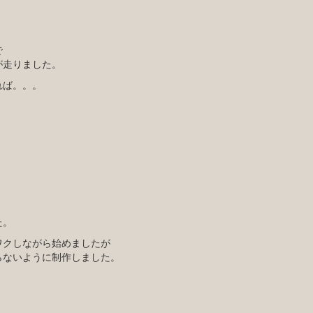
で
が走りました。
れば。。。
た。
ワクしながら始めましたが
らないように制作しました。